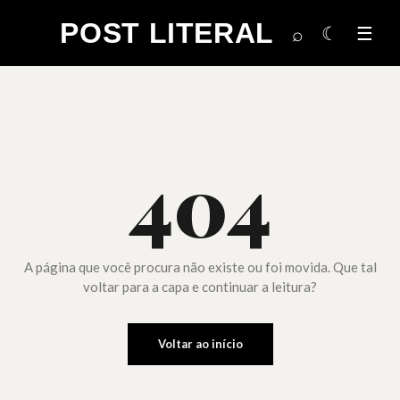
POST LITERAL
☾
☰
⌕
404
A página que você procura não existe ou foi movida. Que tal
voltar para a capa e continuar a leitura?
Voltar ao início